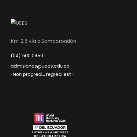
Km. 2,5 vía a Samborondón
(04) 500 0950
admisiones@uees.edu.ec
«Non progredi… regredi est»