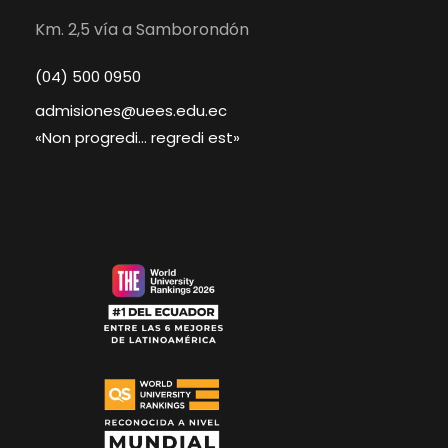
Km. 2,5 vía a Samborondón
(04) 500 0950
admisiones@uees.edu.ec
«Non progredi… regredi est»