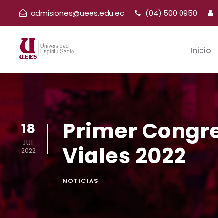
admisiones@uees.edu.ec
(04) 500 0950
Inicio
Primer Congre
18
JUL
Viales 2022
2022
NOTICIAS