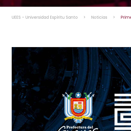
UEES - Universidad Espíritu Santo
>
Noticias
>
Prim