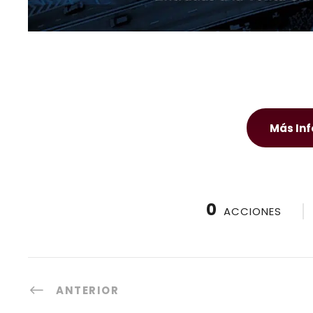
Más In
0
ACCIONES
ANTERIOR