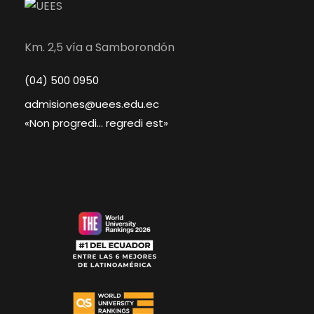
Km. 2,5 vía a Samborondón
(04) 500 0950
admisiones@uees.edu.ec
«Non progredi… regredi est»