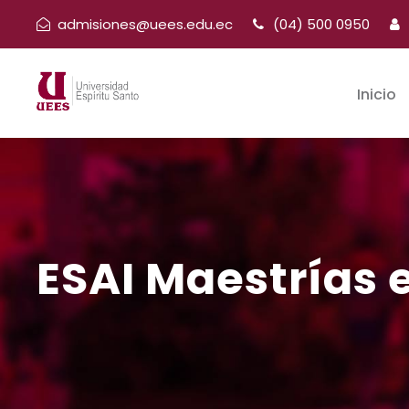
admisiones@uees.edu.ec
(04) 500 0950
Inicio
ESAI Maestrías 