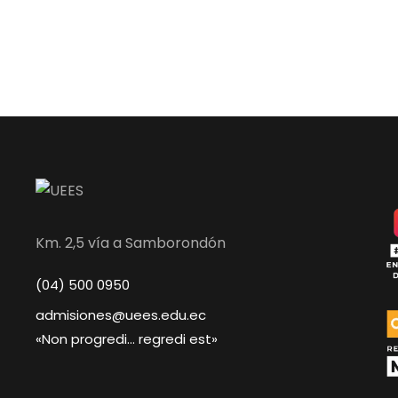
Km. 2,5 vía a Samborondón
(04) 500 0950
admisiones@uees.edu.ec
«Non progredi… regredi est»