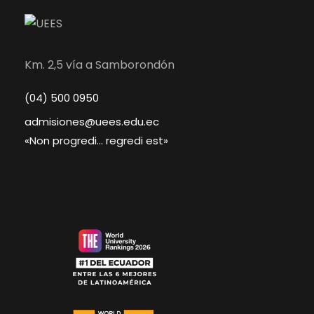
Km. 2,5 vía a Samborondón
(04) 500 0950
admisiones@uees.edu.ec
«Non progredi… regredi est»