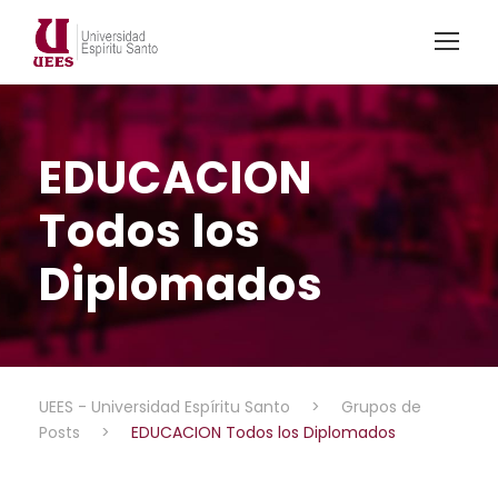
EDUCACION
Todos los
Diplomados
UEES - Universidad Espíritu Santo
>
Grupos de
Posts
>
EDUCACION Todos los Diplomados