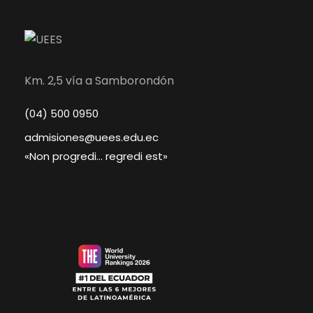
Km. 2,5 vía a Samborondón
(04) 500 0950
admisiones@uees.edu.ec
«Non progredi… regredi est»