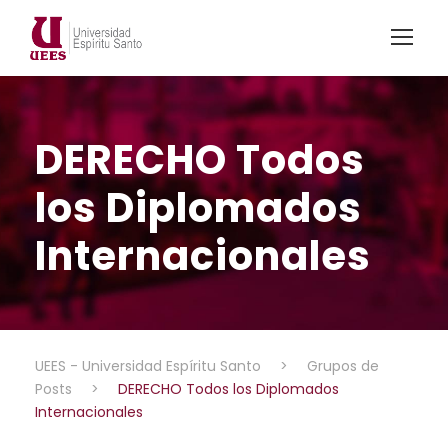
DERECHO Todos
los Diplomados
Internacionales
UEES - Universidad Espíritu Santo
>
Grupos de
Posts
>
DERECHO Todos los Diplomados
Internacionales