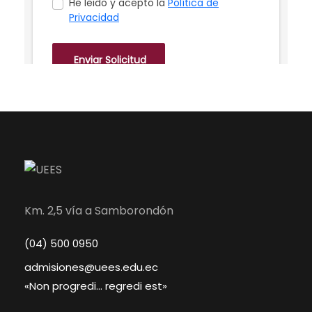
Km. 2,5 vía a Samborondón
(04) 500 0950
admisiones@uees.edu.ec
«Non progredi… regredi est»