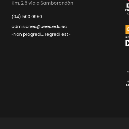
Km. 2,5 vía a Samborondón
(04) 500 0950
admisiones@uees.edu.ec
«Non progredi… regredi est»