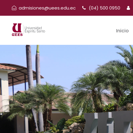
admisiones@uees.edu.ec
(04) 500 0950
Inicio