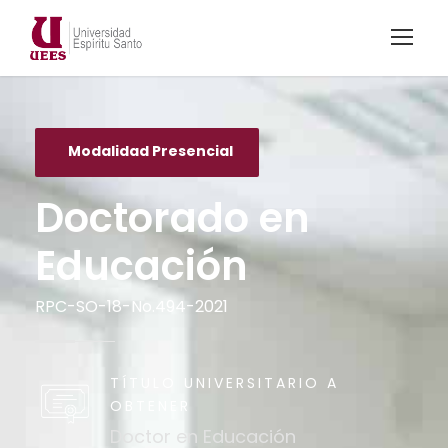
Modalidad Presencial
Doctorado en
Educación
RPC-SO-18-No.494-2021
TÍTULO UNIVERSITARIO A
OBTENER
Doctor en Educación