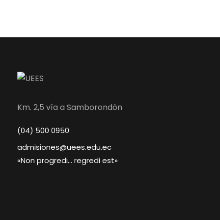
Km. 2,5 vía a Samborondón
(04) 500 0950
admisiones@uees.edu.ec
«Non progredi… regredi est»