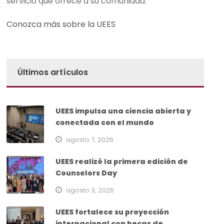
servicio que ofrece a su comunidad.
Conozca más sobre la UEES
Últimos artículos
UEES impulsa una ciencia abierta y
conectada con el mundo
agosto 7, 2026
UEES realizó la primera edición de
Counselors Day
agosto 3, 2026
UEES fortalece su proyección
internacional con becas de