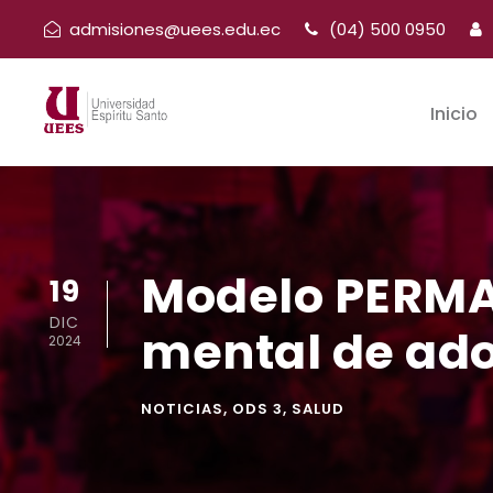
admisiones@uees.edu.ec
(04) 500 0950
Inicio
Modelo PERMA:
19
DIC
mental de adol
2024
NOTICIAS
,
ODS 3
,
SALUD