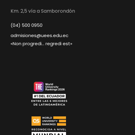
Km. 2,5 vía a Samborondón
(04) 500 0950
admisiones@uees.edu.ec
«Non progredi… regredi est»