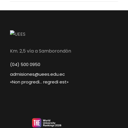
Km. 2,5 vía a Samborondón
(04) 500 0950
admisiones@uees.edu.ec
«Non progredi… regredi est»