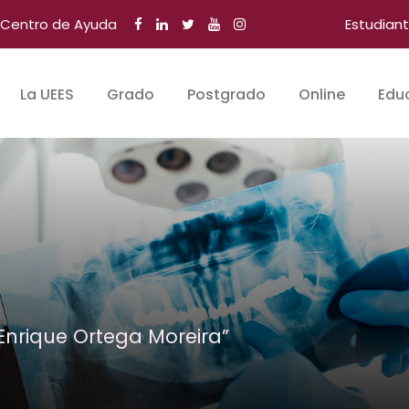
Centro de Ayuda
Estudian
La UEES
Grado
Postgrado
Online
Edu
 Enrique Ortega Moreira”