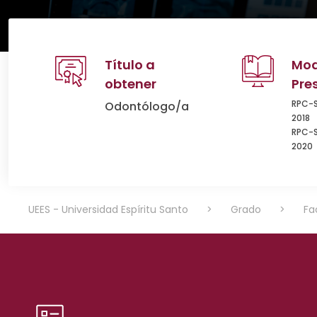
Título a
Mod
obtener
Pre
RPC-
Odontólogo/a
2018
RPC-S
2020
UEES - Universidad Espíritu Santo
>
Grado
>
Fa