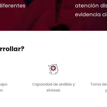
diferentes
atención di
.
evidencia ci
rrollar?
uipo
Capacidad de análisis y
Toma de 
ón
síntesis
y