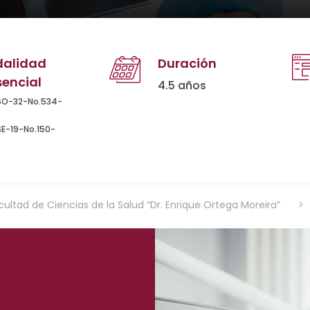
alidad
Duración
sencial
4.5 años
SO-32-No.534-
E-19-No.150-
cultad de Ciencias de la Salud “Dr. Enrique Ortega Moreira”
>