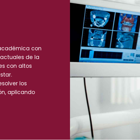
 académica con
actuales de la
s con altos
star.
solver los
ón, aplicando