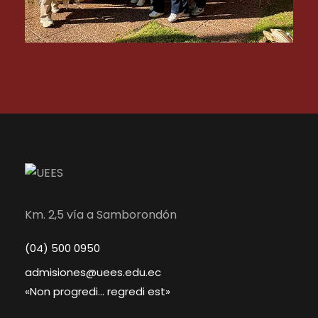
Km. 2,5 vía a Samborondón
(04) 500 0950
admisiones@uees.edu.ec
«Non progredi… regredi est»