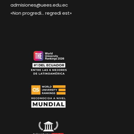
admisiones@uees.edu.ec
«Non progredi… regredi est»