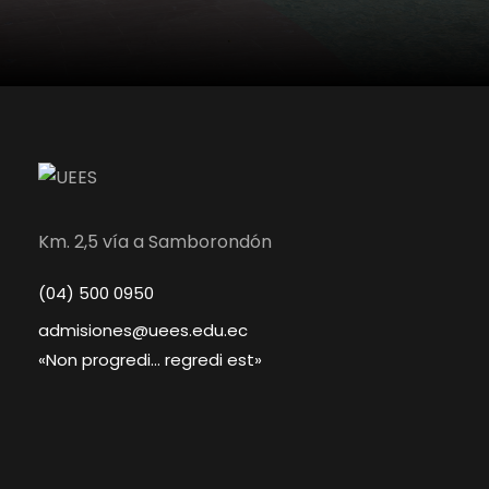
Km. 2,5 vía a Samborondón
(04) 500 0950
admisiones@uees.edu.ec
«Non progredi… regredi est»