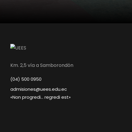
Km. 2,5 vía a Samborondón
(04) 500 0950
admisiones@uees.edu.ec
«Non progredi… regredi est»