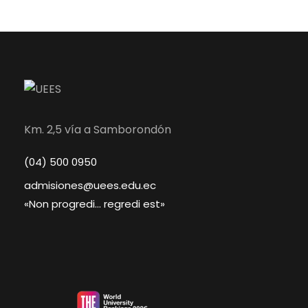
Km. 2,5 vía a Samborondón
(04) 500 0950
admisiones@uees.edu.ec
«Non progredi… regredi est»