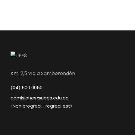
Km. 2,5 vía a Samborondón
(04) 500 0950
admisiones@uees.edu.ec
«Non progredi… regredi est»