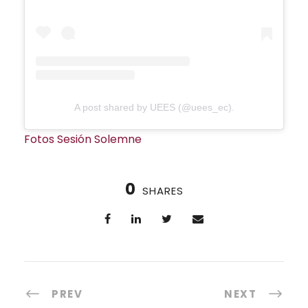
A post shared by UEES (@uees_ec).
Fotos Sesión Solemne
0
SHARES
PREV
NEXT