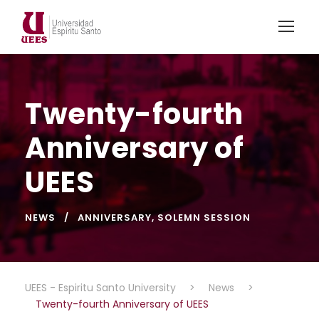
Twenty-fourth
Anniversary of
UEES
NEWS
ANNIVERSARY
,
SOLEMN SESSION
UEES - Espiritu Santo University
>
News
>
Twenty-fourth Anniversary of UEES