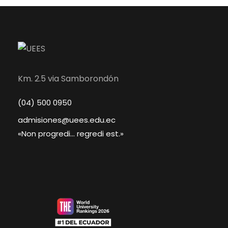
Km. 2.5 via Samborondón
(04) 500 0950
admisiones@uees.edu.ec
«Non progredi... regredi est.»