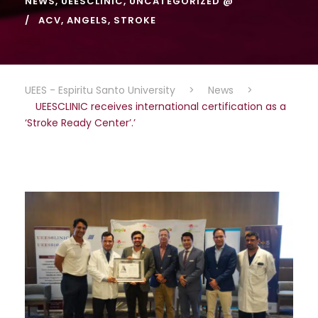
NEWS
,
UEESCLINIC
,
UNCATEGORIZED @
ACV
,
ANGELS
,
STROKE
UEES - Espiritu Santo University
>
News
>
UEESCLINIC receives international certification as a
‘Stroke Ready Center’.’