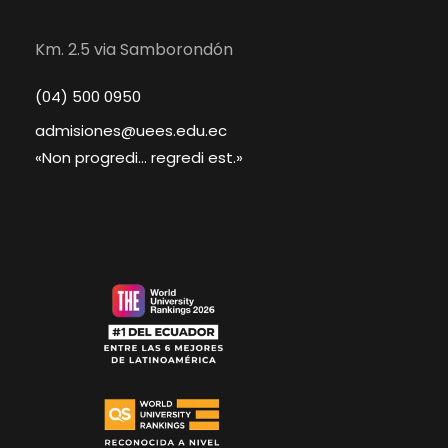
Km. 2.5 via Samborondón
(04) 500 0950
admisiones@uees.edu.ec
«Non progredi... regredi est.»