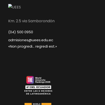
Km. 2.5 via Samborondón
(04) 500 0950
admisiones@uees.edu.ec
«Non progredi... regredi est.»