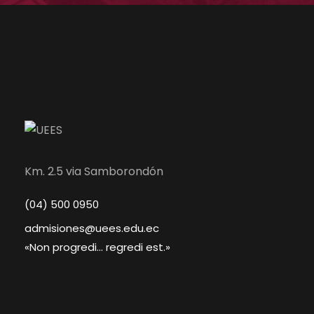
Km. 2.5 via Samborondón
(04) 500 0950
admisiones@uees.edu.ec
«Non progredi... regredi est.»