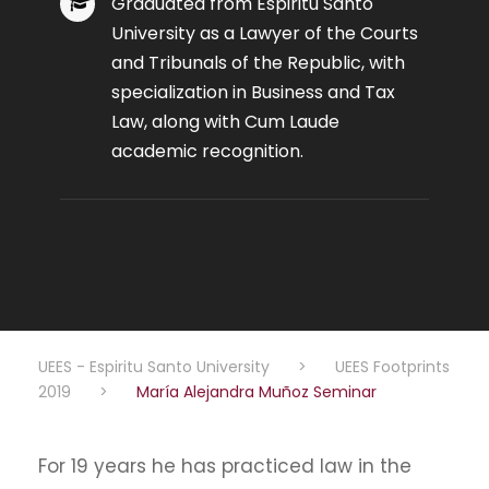
Graduated from Espiritu Santo
University as a Lawyer of the Courts
and Tribunals of the Republic, with
specialization in Business and Tax
Law, along with Cum Laude
academic recognition.
UEES - Espiritu Santo University
>
UEES Footprints
2019
>
María Alejandra Muñoz Seminar
For 19 years he has practiced law in the