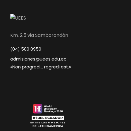
Km. 2.5 via Samborondón
(04) 500 0950
admisiones@uees.edu.ec
«Non progredi... regredi est.»