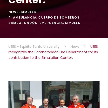
NEWS
,
SIMUEES
AMBULANCIA
,
CUERPO DE BOMBEROS
SAMBORONDÓN
,
EMERGENCIA
,
SIMUEES
UEES - Espiritu Santo University
>
News
>
UEES
recognizes the Samborondón Fire Department for its
contribution to the Simulation Center.