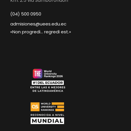
Km. 2.5 via Samborondón
(04) 500 0950
admisiones@uees.edu.ec
«Non progredi... regredi est.»