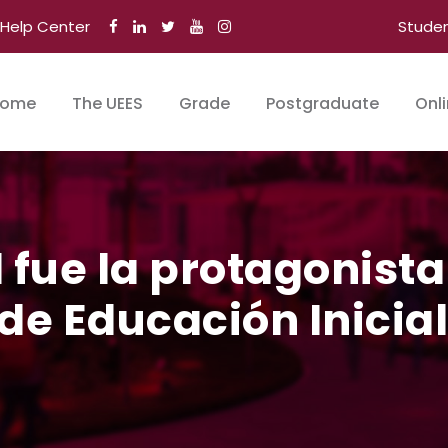
Help Center
Stude
ome
The UEES
Grade
Postgraduate
Onl
 fue la protagonista
de Educación Inicial
N