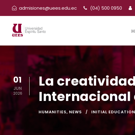
admisiones@uees.edu.ec
(04) 500 0950
H
La creatividad
01
JUN
Internacional 
2026
HUMANITIES
,
NEWS
INITIAL EDUCATIO