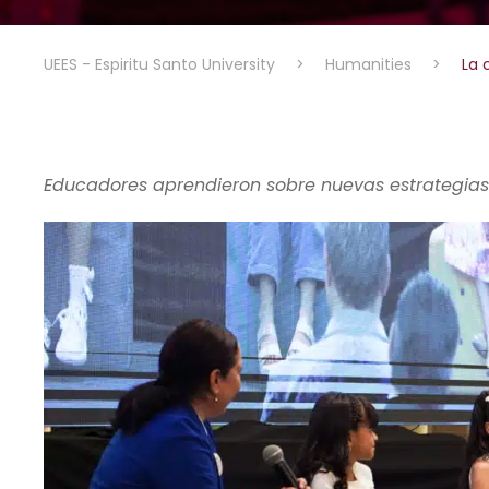
UEES - Espiritu Santo University
>
Humanities
>
La 
Educadores aprendieron sobre nuevas estrategias c