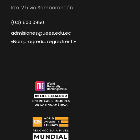
Km. 2.5 via Samborondón
(04) 500 0950
admisiones@uees.edu.ec
«Non progredi... regredi est.»