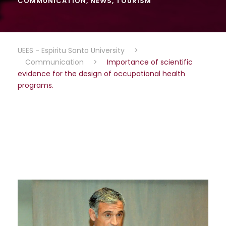
COMMUNICATION
,
NEWS
,
TOURISM
UEES - Espiritu Santo University
>
Communication
>
Importance of scientific
evidence for the design of occupational health
programs.