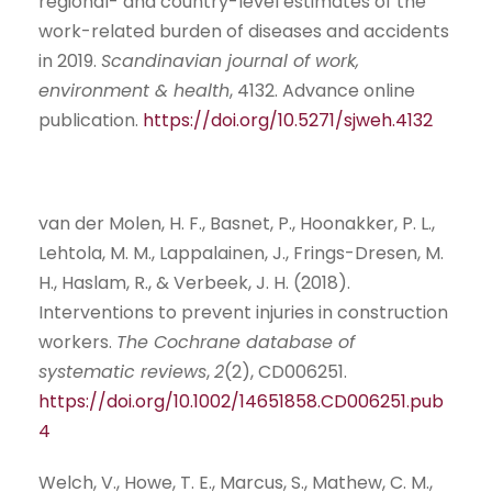
regional- and country-level estimates of the
work-related burden of diseases and accidents
in 2019.
Scandinavian journal of work,
environment & health
, 4132. Advance online
publication.
https://doi.org/10.5271/sjweh.4132
van der Molen, H. F., Basnet, P., Hoonakker, P. L.,
Lehtola, M. M., Lappalainen, J., Frings-Dresen, M.
H., Haslam, R., & Verbeek, J. H. (2018).
Interventions to prevent injuries in construction
workers.
The Cochrane database of
systematic reviews
,
2
(2), CD006251.
https://doi.org/10.1002/14651858.CD006251.pub
4
Welch, V., Howe, T. E., Marcus, S., Mathew, C. M.,