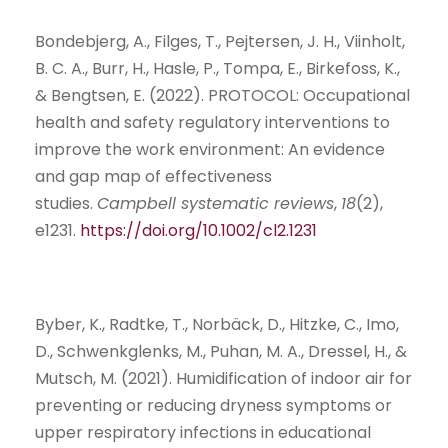
Bondebjerg, A., Filges, T., Pejtersen, J. H., Viinholt,
B. C. A., Burr, H., Hasle, P., Tompa, E., Birkefoss, K.,
& Bengtsen, E. (2022). PROTOCOL: Occupational
health and safety regulatory interventions to
improve the work environment: An evidence
and gap map of effectiveness
studies.
Campbell systematic reviews
,
18
(2),
e1231.
https://doi.org/10.1002/cl2.1231
Byber, K., Radtke, T., Norbäck, D., Hitzke, C., Imo,
D., Schwenkglenks, M., Puhan, M. A., Dressel, H., &
Mutsch, M. (2021). Humidification of indoor air for
preventing or reducing dryness symptoms or
upper respiratory infections in educational