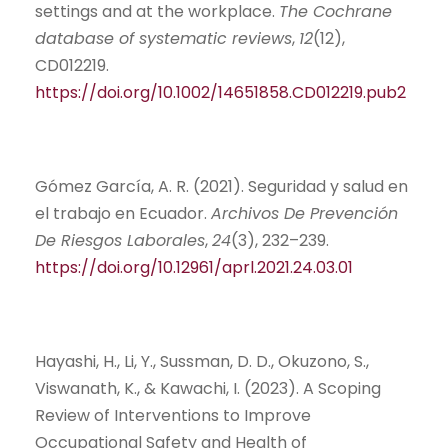
settings and at the workplace.
The Cochrane
database of systematic reviews
,
12
(12),
CD012219.
https://doi.org/10.1002/14651858.CD012219.pub2
Gómez García, A. R. (2021). Seguridad y salud en
el trabajo en Ecuador.
Archivos De Prevención
De Riesgos Laborales
,
24
(3), 232–239.
https://doi.org/10.12961/aprl.2021.24.03.01
Hayashi, H., Li, Y., Sussman, D. D., Okuzono, S.,
Viswanath, K., & Kawachi, I. (2023). A Scoping
Review of Interventions to Improve
Occupational Safety and Health of