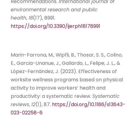
Recommendations.
International journal of
environmental research and public
health
,
18
(17), 8991.
https://doi.org/10.3390/ijerph18178991
Marin-Farrona, M., Wipfli, B., Thosar, S. S., Colino,
E., Garcia-Unanue, J., Gallardo, L., Felipe, J. L., &
López-Fernández, J. (2023). Effectiveness of
worksite wellness programs based on physical
activity to improve workers’ health and
productivity: a systematic review.
Systematic
reviews
,
12
(1), 87.
https://doi.org/10.1186/s13643-
023-02258-6