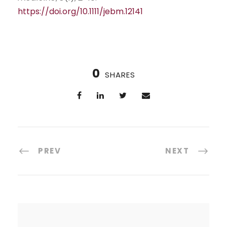
https://doi.org/10.1111/jebm.12141
0
SHARES
PREV
NEXT