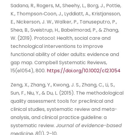
Sadana, R., Rogers, M., Sheehy, L., Borg, J., Pottie,
K., Thompson
‐
Coon, J., Lyddiatt, A., Kristjansson,
E., Nickerson, J. W., Walker, P., Tanuseputro, P.,
Shea, B., Sveistrup, H., Babelmorad, P., & Zhang,
W. (2019). Protocol: Health, social care and
technological interventions to improve
functional ability of older adults: evidence and
gap map. Campbell Systematic Reviews,
15(e1054), 800.
https://doi.org/10.1002/cl2.1054
Zeng, X., Zhang, Y., Kwong, J. S., Zhang, C., Li, S.,
Sun, F., Niu, Y., & Du, L. (2015). The methodological
quality assessment tools for preclinical and
clinical studies, systematic review and meta-
analysis, and clinical practice guideline: a
systematic review.
Journal of evidence-based
medicine
,
8
(1), 2–10.