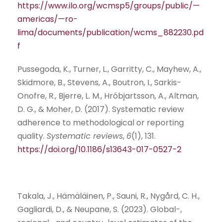
https://www.ilo.org/wcmsp5/groups/public/—
americas/—ro-
lima/documents/publication/wcms_882230.pd
f
Pussegoda, K., Turner, L., Garritty, C., Mayhew, A.,
Skidmore, B., Stevens, A., Boutron, I., Sarkis-
Onofre, R., Bjerre, L. M., Hróbjartsson, A., Altman,
D. G., & Moher, D. (2017). Systematic review
adherence to methodological or reporting
quality.
Systematic reviews
,
6
(1), 131.
https://doi.org/10.1186/s13643-017-0527-2
Takala, J., Hämäläinen, P., Sauni, R., Nygård, C. H.,
Gagliardi, D., & Neupane, S. (2023). Global-,