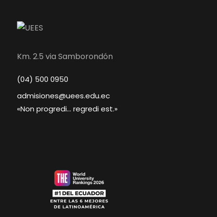
Km. 2.5 via Samborondón
(04) 500 0950
admisiones@uees.edu.ec
«Non progredi... regredi est.»