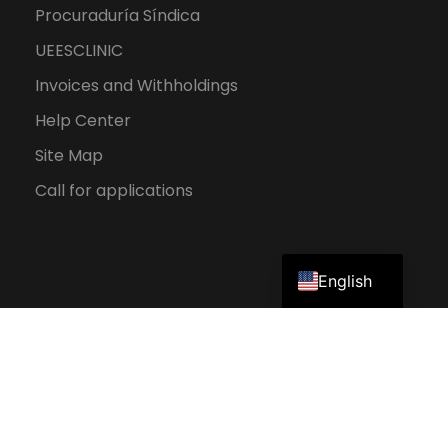
Procuraduría Síndica
UEESCLINIC
Invoices and Withholdings
Help Center
Site Map
Call for applications
Spanish
English
2026 UEES. All rights reserved.
Personal Data Protection Policy