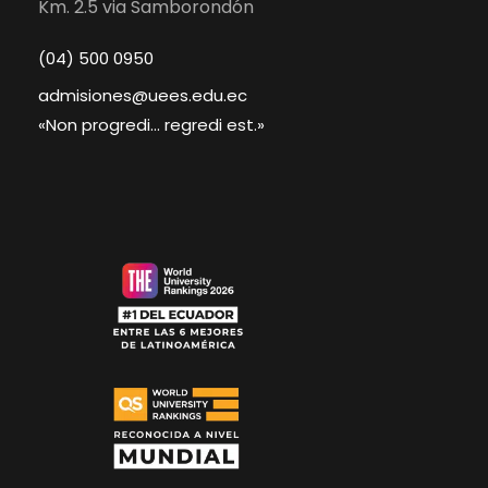
Km. 2.5 via Samborondón
(04) 500 0950
admisiones@uees.edu.ec
«Non progredi... regredi est.»