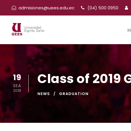
admisiones@uees.edu.ec
(04) 500 0950
H
Class of 2019
19
SEA
2019
NEWS
GRADUATION