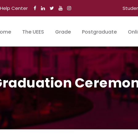
Help Center
Stude
ome
The UEES
Grade
Postgraduate
Onl
 Graduation Ceremo