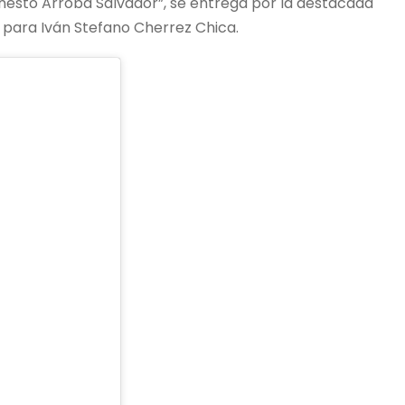
 “Ernesto Arroba Salvador”, se entrega por la destacada
ue para Iván Stefano Cherrez Chica.