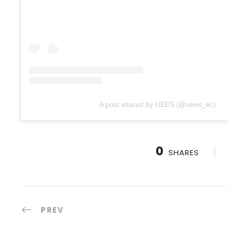
A post shared by UEES (@uees_ec).
0
SHARES
PREV