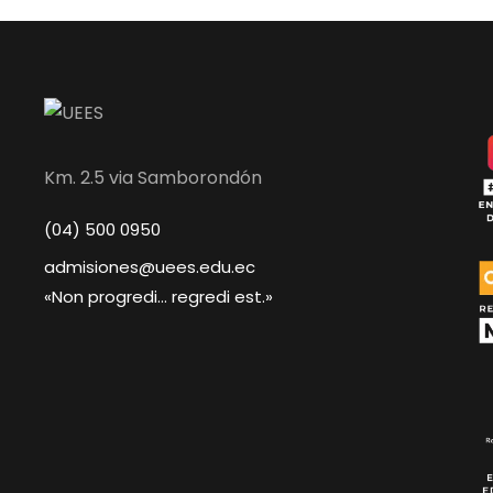
Km. 2.5 via Samborondón
(04) 500 0950
admisiones@uees.edu.ec
«Non progredi... regredi est.»