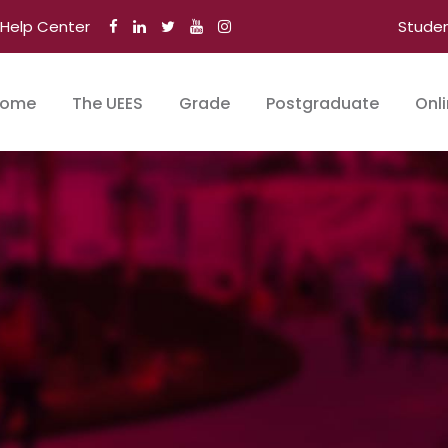
Help Center
Stude
ome
The UEES
Grade
Postgraduate
Onl