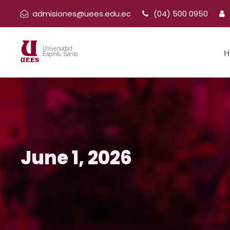
admisiones@uees.edu.ec
(04) 500 0950
H
June 1, 2026