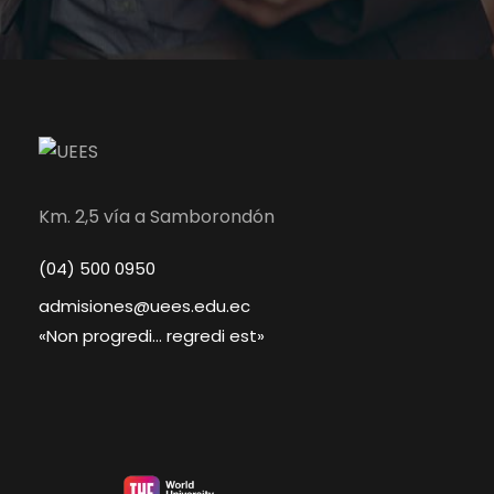
Km. 2,5 vía a Samborondón
(04) 500 0950
admisiones@uees.edu.ec
«Non progredi… regredi est»