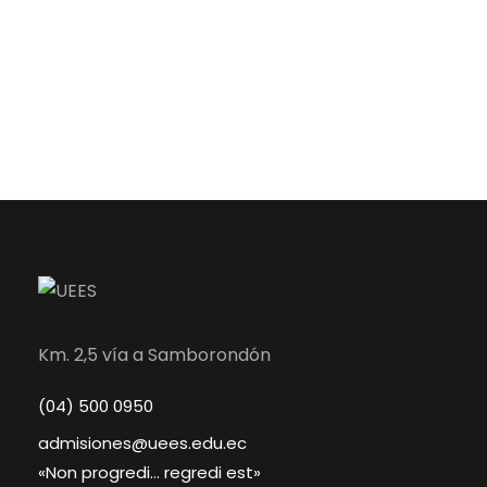
Km. 2,5 vía a Samborondón
(04) 500 0950
admisiones@uees.edu.ec
«Non progredi… regredi est»