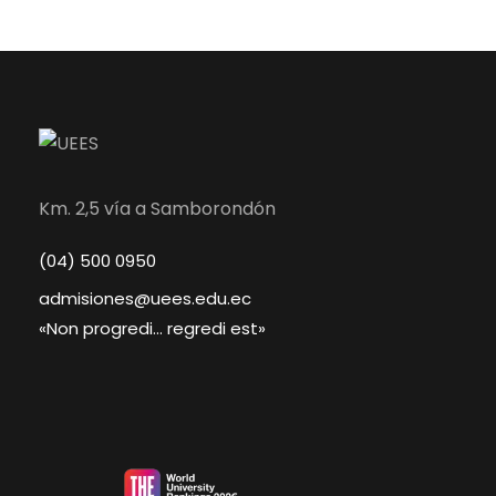
Km. 2,5 vía a Samborondón
(04) 500 0950
admisiones@uees.edu.ec
«Non progredi… regredi est»