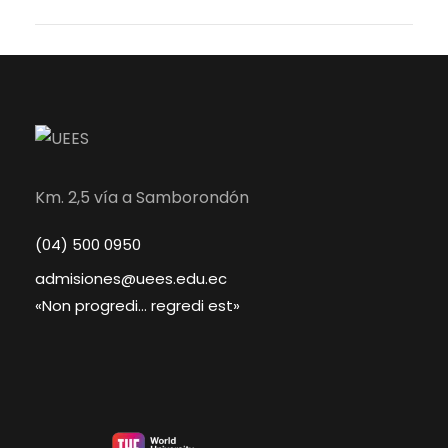
Km. 2,5 vía a Samborondón
(04) 500 0950
admisiones@uees.edu.ec
«Non progredi… regredi est»