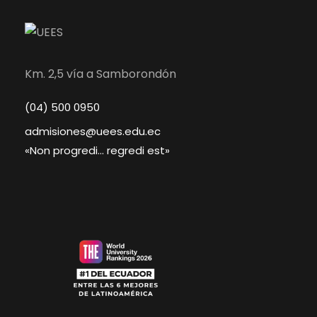
Km. 2,5 vía a Samborondón
(04) 500 0950
admisiones@uees.edu.ec
«Non progredi… regredi est»