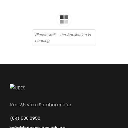
Km. 2,5 vía a Samborondón
(04) 500 0950
admisiones@uees.edu.ec