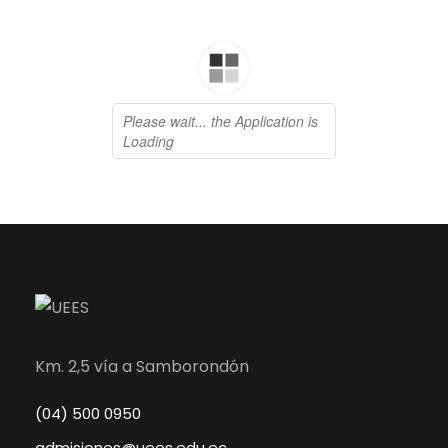
Km. 2,5 vía a Samborondón
(04) 500 0950
admisiones@uees.edu.ec