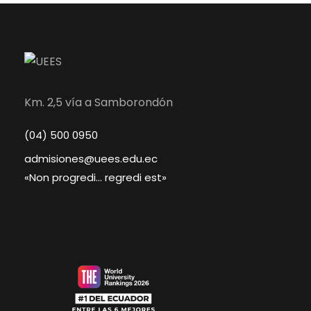
Km. 2,5 vía a Samborondón
(04) 500 0950
admisiones@uees.edu.ec
«Non progredi… regredi est»