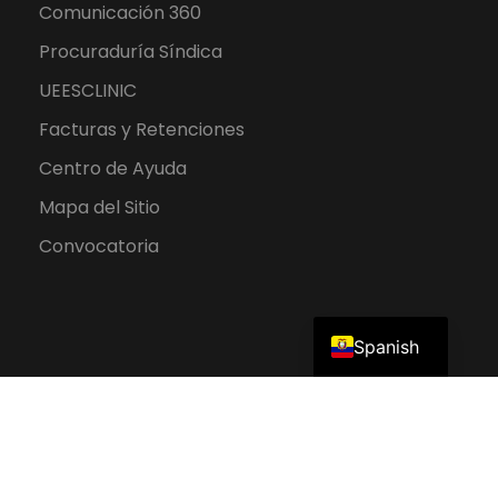
Comunicación 360
Procuraduría Síndica
UEESCLINIC
Facturas y Retenciones
Centro de Ayuda
Mapa del Sitio
Convocatoria
English
Spanish
2026 UEES. Todos los derechos reservados.
Política de Protección de Datos Personales