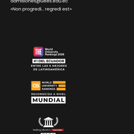
admisiones@uees.edu.ec
«Non progredi… regredi est»