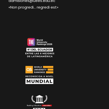
admisiones@uees.edu.ec
«Non progredi… regredi est»