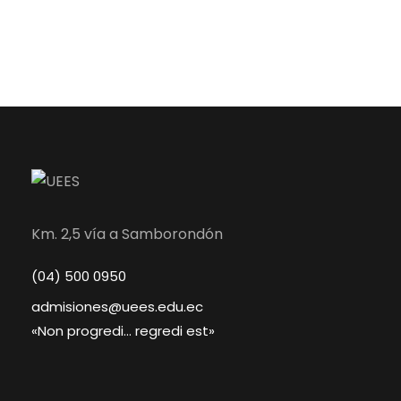
Km. 2,5 vía a Samborondón
(04) 500 0950
admisiones@uees.edu.ec
«Non progredi… regredi est»