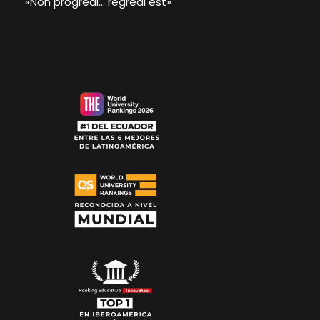
«Non progredi… regredi est»