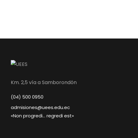
Km. 2,5 vía a Samborondón
(04) 500 0950
admisiones@uees.edu.ec
«Non progredi… regredi est»