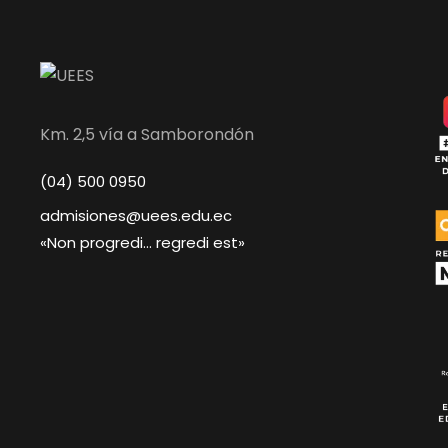
Km. 2,5 vía a Samborondón
(04) 500 0950
admisiones@uees.edu.ec
«Non progredi… regredi est»