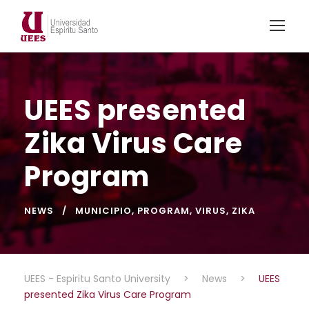
UEES presented
Zika Virus Care
Program
NEWS
MUNICIPIO
,
PROGRAM
,
VIRUS
,
ZIKA
UEES - Espiritu Santo University
>
News
>
UEES
presented Zika Virus Care Program