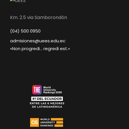
Km. 2.5 via Samborondón
(04) 500 0950
admisiones@uees.edu.ec
«Non progredi... regredi est.»