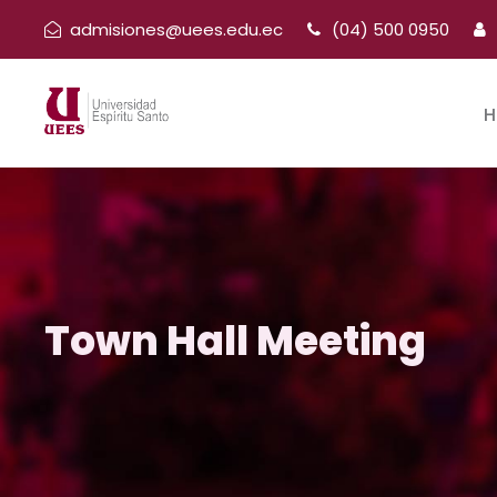
admisiones@uees.edu.ec
(04) 500 0950
H
Town Hall Meeting