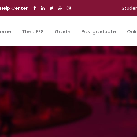
Help Center
Stude
ome
The UEES
Grade
Postgraduate
Onl