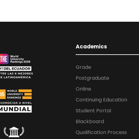
Academics
Grade
Postgraduate
Online
Continuing Education
Student Portal
Blackboard
Qualification Process