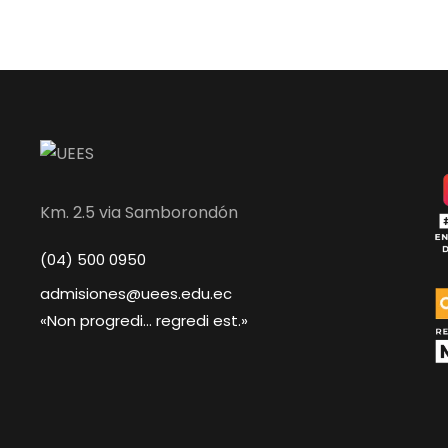
Km. 2.5 via Samborondón
(04) 500 0950
admisiones@uees.edu.ec
«Non progredi... regredi est.»